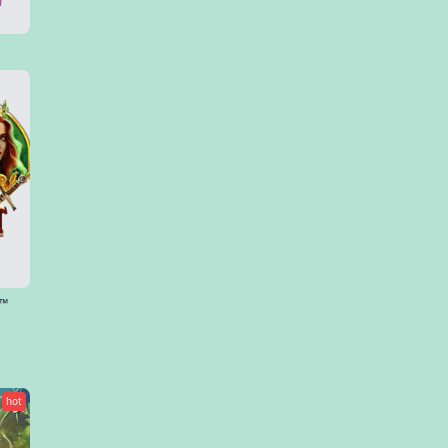
ই ™
hot