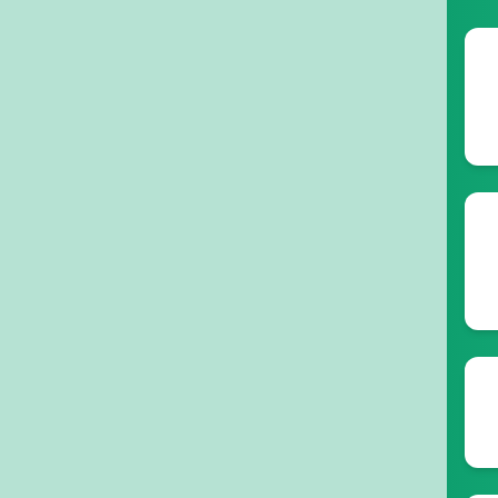
29/06/
29/06/
29/06/
29/06/
29/06/
29/06/
29/06/
29/06/
29/06/
29/06/
29/06
29/06/
29/06/
29/06
29/06/
29/06
29/06/
29/06/
29/06/