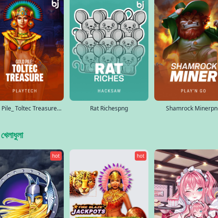
Gold Pile_ Toltec Treasurepng
Rat Richespng
Shamrock Minerpn
খেলাধুলা
hot
hot