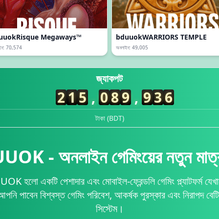
uuokRisque Megaways™
bduuokWARRIORS TEMPLE
ইন: 70,574
অনলাইন: 49,005
/2026 সর*** উত্তোলন সফল 16,500 BDT 🏦
জ্যাকপট
/2026 চৌ*** জিতেছেন 24,500 BDT 💰
2
1
5
,
0
7
4
,
0
9
0
2026 সা*** বোনাস পেয়েছেন 700 BDT 🎉
2026 আখ*** রিবেট পেয়েছেন 1,550 BDT 🎊
টাকা (BDT)
2026 সি*** জ্যাকপট জিতেছেন 147,000 BDT 💥
2026 খা*** উত্তোলন সফল 4,700 BDT 💸
2026 মো*** বোনাস পেয়েছেন 1,600 BDT 🎁
UOK - অনলাইন গেমিংয়ের নতুন মাত্
2026 মৃ*** জ্যাকপট জিতেছেন 105,000 BDT 🎰
2026 সিক*** বোনাস পেয়েছেন 2,150 BDT ✨
2026 জম*** জ্যাকপট জিতেছেন 129,000 BDT 🎰
UOK হলো একটি পেশাদার এবং মোবাইল-ফ্রেন্ডলি গেমিং প্ল্যাটফর্ম যেখা
2026 মোল*** বোনাস পেয়েছেন 800 BDT 🎁
আপনি পাবেন বিশ্বস্ত গেমিং পরিবেশ, আকর্ষক পুরস্কার এবং নিরাপদ বেটি
2026 ভু*** উত্তোলন সফল 16,700 BDT 💸
সিস্টেম।
2026 সর্*** উত্তোলন সফল 2,700 BDT 💸