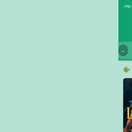
সেরা
←