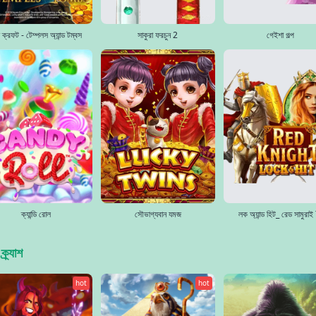
া ক্রফট - টেম্পলস অ্যান্ড টম্বস
সাকুরা ফরচুন 2
গেইশা গল্প
ক্যান্ডি রোল
সৌভাগ্যবান যমজ
লক অ্যান্ড হিট_ রেড সামুরা
ক্র্যাশ
hot
hot