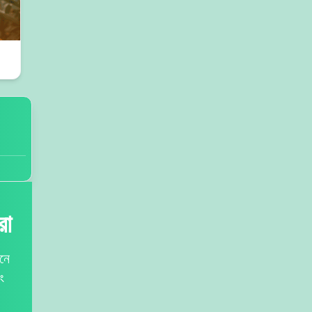
রা
নে
ং